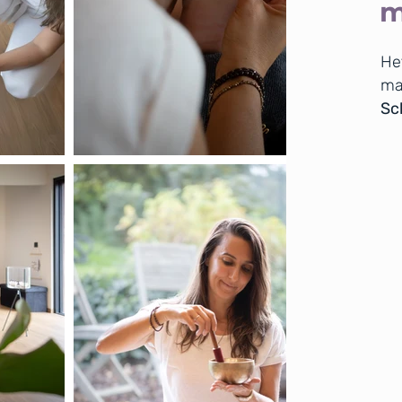
m
He
ma
Sch