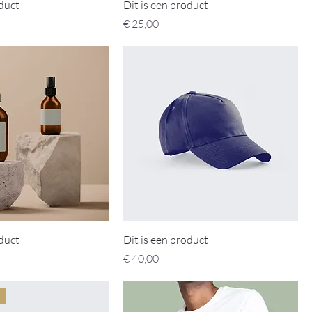
oduct
Dit is een product
Prijs
€ 25,00
oduct
Dit is een product
Prijs
€ 40,00