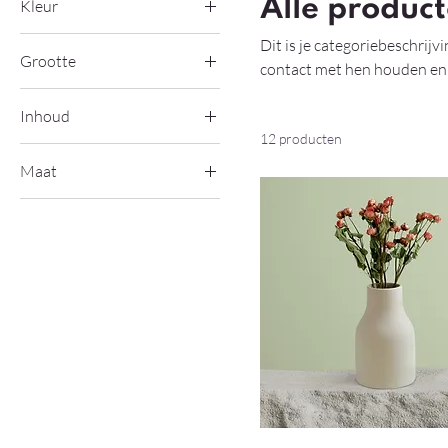
Alle produc
Kleur
Dit is je categoriebeschrijv
Grootte
contact met hen houden en 
Groot
Inhoud
Klein
12 producten
250 ml
One size
Maat
500 ml
L
80 ml
M
S