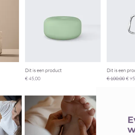
Dit is een product
Dit is een pr
Prijs
Normale prijs
Verk
€ 45,00
€ 100,00
€ 95
E
w