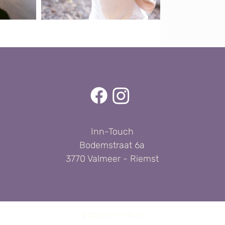
Inn-Touch
Bodemstraat 6a
3770 Valmeer - Riemst
© 2026 by Inn-Touch