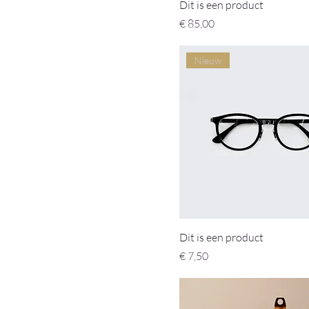
Dit is een product
Prijs
€ 85,00
Nieuw
Dit is een product
Prijs
€ 7,50