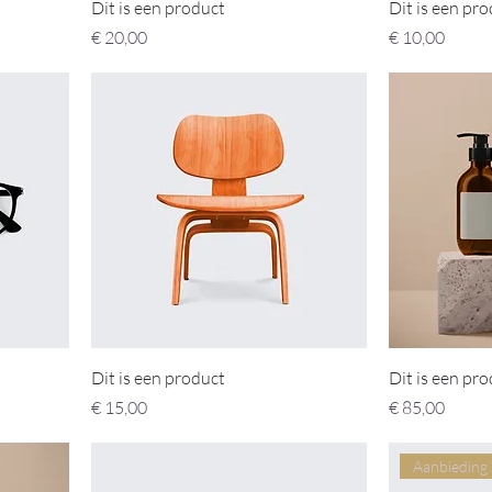
Dit is een product
Dit is een pr
Prijs
Prijs
€ 20,00
€ 10,00
Dit is een product
Dit is een pr
Prijs
Prijs
€ 15,00
€ 85,00
Aanbieding