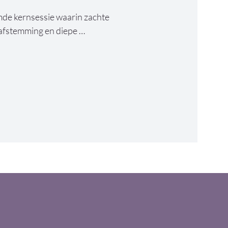
de kernsessie waarin zachte 
afstemming en diepe 
e lichaam de ruimte om te 
ieuw verbinding te maken met 
rder aan jezelf te werken, maar 
veld van veiligheid, zachtheid en 
k, maar in het intuïtief 
rd en ervaren. In deze sessie 
ss, craniosacrale & fasciale 