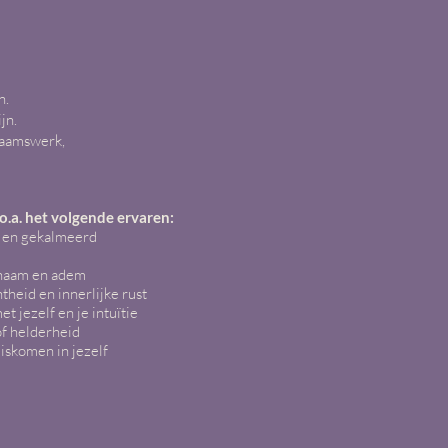
n.
jn.
haamswerk,
 o.a. het volgende ervaren:
g en gekalmeerd
chaam en adem
theid en innerlijke rust
t jezelf en je intuïtie
of helderheid
iskomen in jezelf