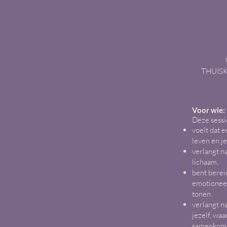
THUISKO
Voor wie:
Deze sessie
voelt dat e
leven en j
verlangt n
lichaam.
bent bereid
emotioneel
tonen.
verlangt n
jezelf, wa
samenkom