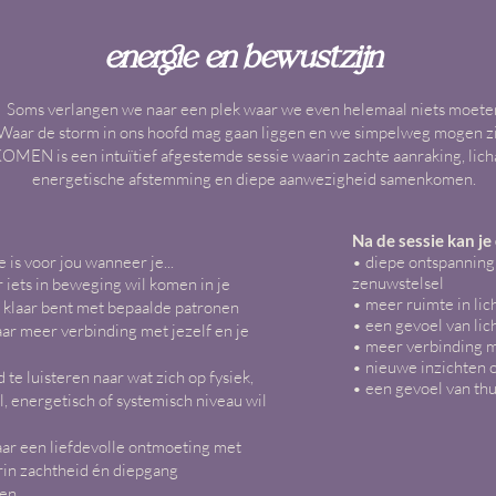
energie en bewustzijn
Soms verlangen we naar een plek waar we even helemaal niets moete
Waar de storm in ons hoofd mag gaan liggen en we simpelweg mogen zi
MEN is een intuïtief afgestemde sessie waarin zachte aanraking, lic
energetische afstemming en diepe aanwezigheid samenkomen.
Na de sessie kan je
 is voor jou wanneer je...
• diepe ontspannin
zenuwstelsel
r iets in beweging wil komen in je
• meer ruimte in li
e klaar bent met bepaalde patronen
• een gevoel van lich
aar meer verbinding met jezelf en je
• meer verbinding me
• nieuwe inzichten 
 te luisteren naar wat zich op fysiek,
• een gevoel van thu
, energetisch of systemisch niveau wil
aar een liefdevolle ontmoeting met
arin zachtheid én diepgang
en.