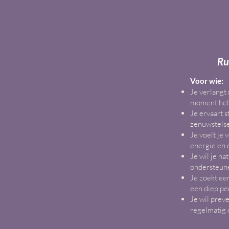
Ru
Voor wie:
Je verlangt
moment hele
Je ervaart s
zenuwstelse
Je voelt je
energie en
Je wil je n
ondersteun
Je zoekt ee
een diep per
Je wil prev
regelmatig 