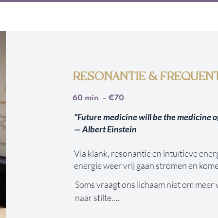
Geen druk: We forceren niets; wat klaar 
ontvouwt zich vanzelf.

Bedding: Mijn rol is niet om jou te 'fixen'
creëren waarin jij weer mag luisteren naar
RESONANTIE & FREQUENT
Welkom thuis...in je lichaam & in de liefde 
60 min - €70
"Future medicine will be the medicine o
— Albert Einstein
Via klank, resonantie en intuïtieve ene
energie weer vrij gaan stromen en komen
Soms vraagt ons lichaam niet om meer 
naar stilte.

Naar een diepere afstemming.
