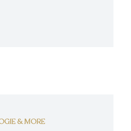
ng. Naast ons fysieke lichaam 
veld met ons mee. Door stress, 
rvaringen kan dit veld uit balans 
vermoeidheid, innerlijke onrust, 
gie niet meer vrij stroomt.

dig te vertragen en simpelweg te 
rgetische afstemming nodig ik 
uit om opnieuw meer harmonie, 
OGIE & MORE
rken steeds intuïtiever 