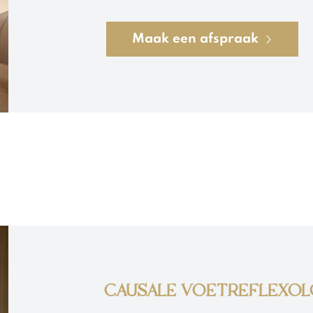
Alles in en rondom ons bestaat uit trilli
Maak een afspraak
dragen we ook een subtiel energetisch 
emoties, overprikkeling of ingrijpende e
aanvoelen. Veel mensen ervaren dit als 
een gevoel van zwaarte of alsof hun ener
Deze sessie is een uitnodiging om volle
ontvangen.

Via klank, resonantie en intuïtieve ene
jouw lichaam, chakra's en energieveld 
rust en doorstroming te ervaren. 

*Mijn manier van werken

CAUSALE VOETREFLEXOL
Doorheen de jaren is mijn manier van we