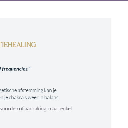
is om gezien te worden, 
, wel om een liefdevolle ruimte te 
 jezelf.

IEHEALING
die je altijd al was.
f frequencies."
rgetische afstemming kan je
 je chakra's weer in balans.
woorden of aanraking, maar enkel 