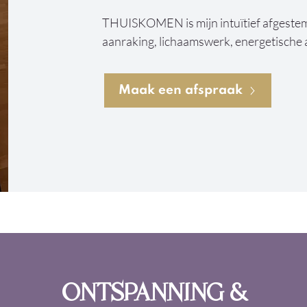
THUISKOMEN is mijn intuïtief afgestem
aanraking, lichaamswerk, energetische 
aanwezigheid samenkomen.

Maak een afspraak
Vanuit veiligheid en ontspanning krijgt j
reguleren, spanning los te laten en opn
zichzelf.

Echte verandering ontstaat niet door ha
door jezelf opnieuw te ontmoeten in een 
liefdevolle aanwezigheid.

*Wat houdt de sessie in?

Mijn kracht ligt niet in één enkele technie
samenbrengen van alles wat ik heb gelee
ONTSPANNING &
vloeien de zachtheid van Touch of Onene