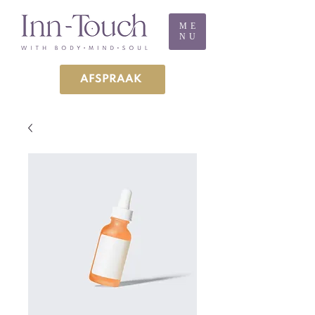
ME
NU
AFSPRAAK