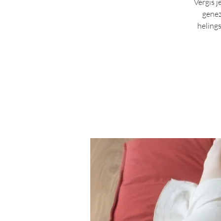
Vergis j
genez
helings