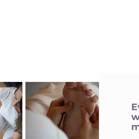
E
w
m