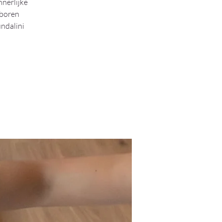
nnerlijke
eboren
undalini