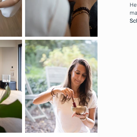
He
ma
Sch