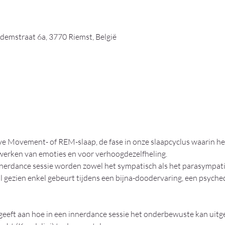
emstraat 6a, 3770 Riemst, België
ye Movement- of REM-slaap, de fase in onze slaapcyclus waarin h
erwerken van emoties en voor verhoogdezelfheling.
nerdance sessie worden zowel het sympatisch als het parasympati
 gezien enkel gebeurt tijdens een bijna-doodervaring, een psychede
geeft aan hoe in een innerdance sessie het onderbewuste kan uit