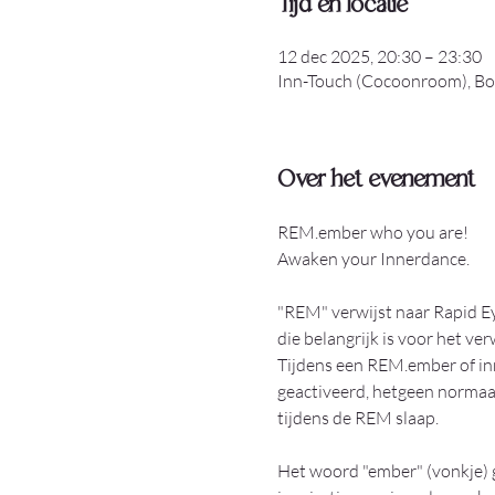
Tijd en locatie
12 dec 2025, 20:30 – 23:30
Inn-Touch (Cocoonroom), Bod
Over het evenement
REM.ember who you are! 
Awaken your Innerdance.
"REM" verwijst naar Rapid E
die belangrijk is voor het v
Tijdens een REM.ember of in
geactiveerd, hetgeen normaal
tijdens de REM slaap.
Het woord "ember" (vonkje) 