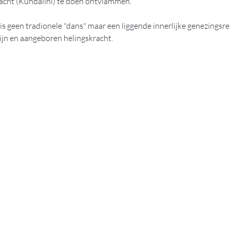
racht (Kundalini) te doen ontvlammen. 
 is geen tradionele "dans" maar een liggende innerlijke genezingsr
jn en aangeboren helingskracht.