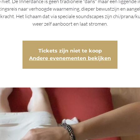
e niet. De Innerdance is geen tradionele "dans" maar een liggende i
ingsreis naar verhoogde waarneming, dieper bewustzijn en aang
kracht. Het lichaam dat via speciale soundscapes zijn chi/prana/k
weer zelf aanboort en laat stromen.
Tickets zijn niet te koop
Andere evenementen bekijken