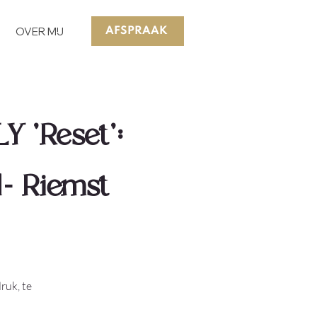
OVER MIJ
AFSPRAAK
'Reset':
1- Riemst
ruk, te