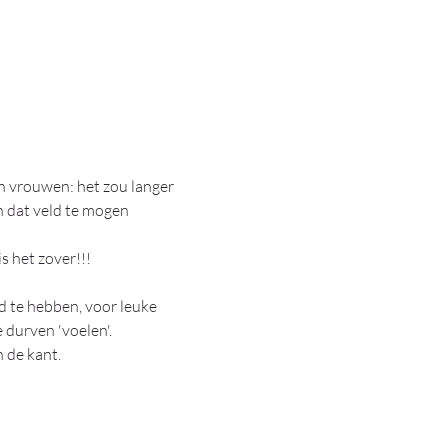
n vrouwen: het zou langer 
n dat veld te mogen 
s het zover!!!
d te hebben, voor leuke 
 durven 'voelen'.
 de kant.