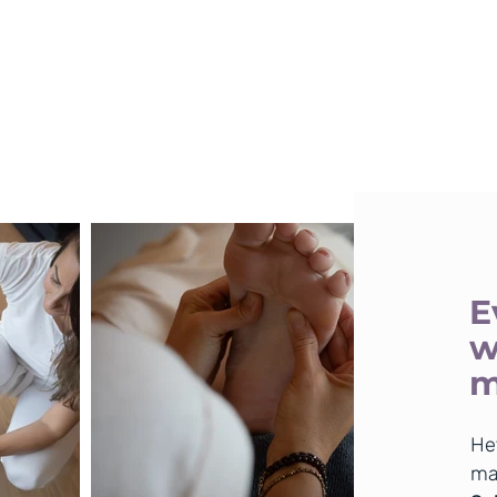
E
w
m
He
ma