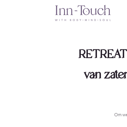
RETREAT
van zate
Om wee