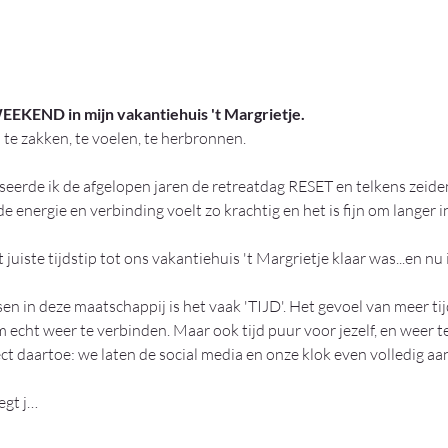
KEND in mijn vakantiehuis 't Margrietje. 
 te zakken, te voelen, te herbronnen.
iseerde ik de afgelopen jaren de retreatdag RESET en telkens zeide
nergie en verbinding voelt zo krachtig en het is fijn om langer i
iste tijdstip tot ons vakantiehuis 't Margrietje klaar was...en nu i
sen in deze maatschappij is het vaak 'TIJD'. Het gevoel van meer tij
 echt weer te verbinden. Maar ook tijd puur voor jezelf, en weer te
t daartoe: we laten de social media en onze klok even volledig aan
egt j…