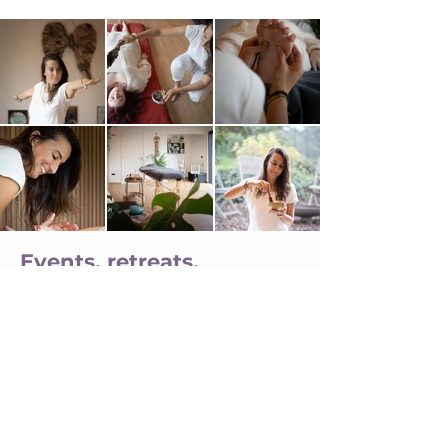
Events, retreats,
workshops en zoveel
meer.
Het beste van Inn-Touch elke maand
in je mailbox.
Schrijf je in voor de Inn-Touch
nieuwsbrief.