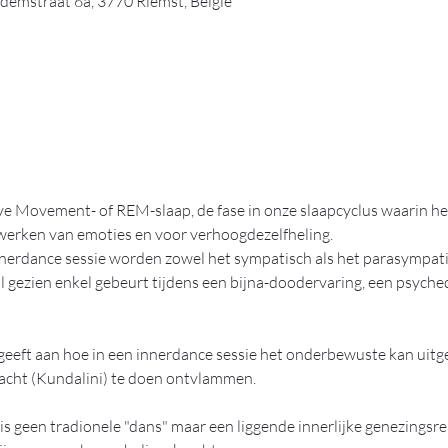
emstraat 6a, 3770 Riemst, België
ye Movement- of REM-slaap, de fase in onze slaapcyclus waarin h
erwerken van emoties en voor verhoogdezelfheling.
nerdance sessie worden zowel het sympatisch als het parasympati
 gezien enkel gebeurt tijdens een bijna-doodervaring, een psychede
geeft aan hoe in een innerdance sessie het onderbewuste kan uit
racht (Kundalini) te doen ontvlammen. 
 is geen tradionele "dans" maar een liggende innerlijke genezingsr