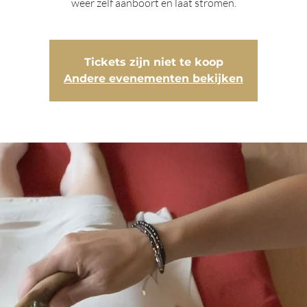
weer zelf aanboort en laat stromen.
Tickets zijn niet te koop
Andere evenementen bekijken