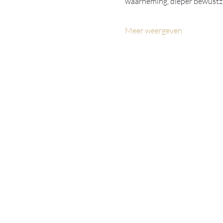
waarneming, dieper bewustzi
Meer weergeven