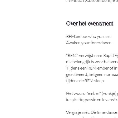
Inn-Touch (Cocoonroom), Bod
Over het evenement
REM.ember who you are! 
Awaken your Innerdance.
"REM" verwijst naar Rapid E
die belangrijk is voor het v
Tijdens een REM.ember of in
geactiveerd, hetgeen normaal
tijdens de REM slaap.
Het woord "ember" (vonkje) 
inspiratie, passie en levensk
Vergis je niet. De Innerdance