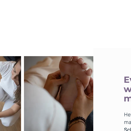
E
w
m
He
ma
Sch