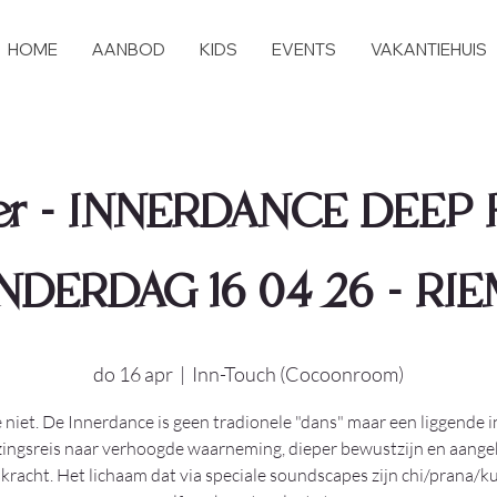
HOME
AANBOD
KIDS
EVENTS
VAKANTIEHUIS
r - INNERDANCE DEEP 
DERDAG 16 04 26 - RI
do 16 apr
  |  
Inn-Touch (Cocoonroom)
e niet. De Innerdance is geen tradionele "dans" maar een liggende i
ingsreis naar verhoogde waarneming, dieper bewustzijn en aang
kracht. Het lichaam dat via speciale soundscapes zijn chi/prana/k