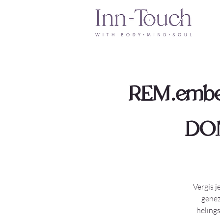
REM.embe
DON
Vergis j
genez
helings