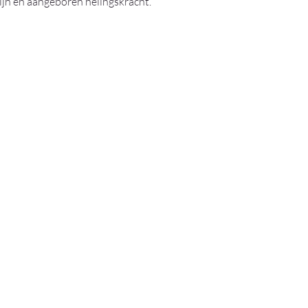
jn en aangeboren helingskracht.