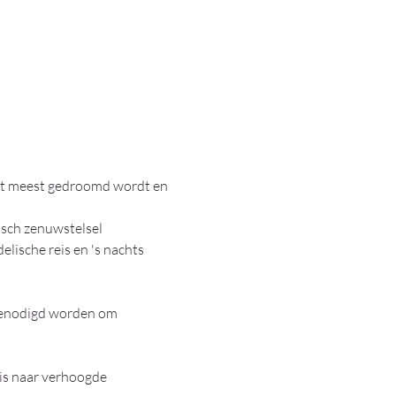
et meest gedroomd wordt en 
sch zenuwstelsel 
lische reis en 's nachts 
genodigd worden om 
eis naar verhoogde 