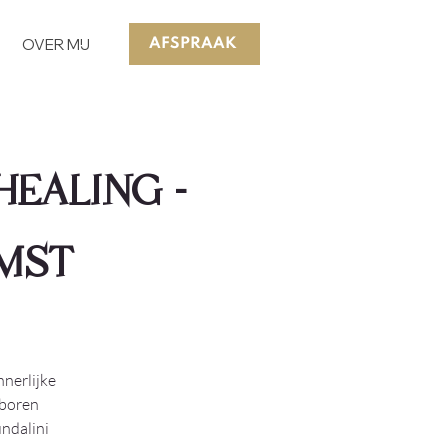
OVER MIJ
AFSPRAAK
HEALING -
EMST
nnerlijke
eboren
undalini