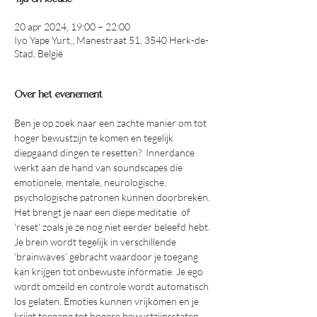
20 apr 2024, 19:00 – 22:00
Iyo Yape Yurt,, Manestraat 51, 3540 Herk-de-
Stad, België
Over het evenement
Ben je op zoek naar een zachte manier om tot 
hoger bewustzijn te komen en tegelijk 
diepgaand dingen te resetten?  Innerdance 
werkt aan de hand van soundscapes die 
emotionele, mentale, neurologische, 
psychologische patronen kunnen doorbreken. 
Het brengt je naar een diepe meditatie  of 
'reset' zoals je ze nog niet eerder beleefd hebt. 
Je brein wordt tegelijk in verschillende 
‘brainwaves’ gebracht waardoor je toegang 
kan krijgen tot onbewuste informatie. Je ego 
wordt omzeild en controle wordt automatisch 
los gelaten. Emoties kunnen vrijkomen en je 
krijgt toegang tot hogere bewustzijnsstaten.