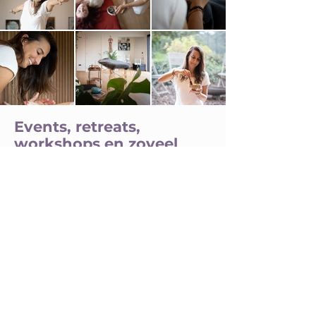
Events, retreats,
workshops en zoveel
meer.
Het beste van Inn-Touch elke maand
in je mailbox.
Schrijf je in voor de Inn-Touch
nieuwsbrief.
Voornaam