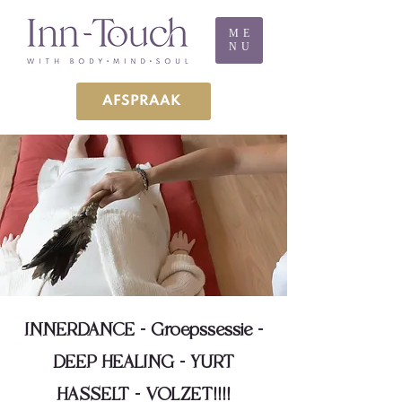
ME
NU
AFSPRAAK
INNERDANCE - Groepssessie -
DEEP HEALING - YURT
HASSELT - VOLZET!!!!