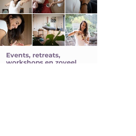
Events, retreats,
workshops en zoveel
meer.
Het beste van Inn-Touch elke maand
in je mailbox.
Schrijf je in voor de Inn-Touch
nieuwsbrief.
Voornaam