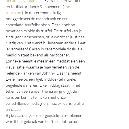
derodenijlvaraan.be
 ). Evi is lichaamswerker 
en facilitator dance & movement ( 
inn-
touch.be
 ). In de ceremonie krijg je 
hooggedoseerde cacaodrank en een 
chocolade-truffelbonbon. Deze bonbon 
bevat een minidosis truffel, De truffel kan je 
zintuigen verscherpen, of je wordt er juist heel 
rustig van. Het werkt bij iedereen anders. Laat 
je verrassen! Cacao in ceremoniële dosis, als 
medicijn staat bekend als hartopener.
Lonneke neemt je mee in een meditatie en een 
visualisatie, waarna je mag genieten van de 
helende klanken van Johnny. Daarna neemt 
Evi je mee op een (geblinddoekte) rituele, 
begeleide dansreis. Elke middag staat in het 
teken van een ander thema en je krijgt de 
kans om kennis te maken met onze 
verschillende medicijnen: muziek, dans, truffel 
en cacao.
Bij bepaalde fysieke of geestelijke problemen 
wordt het gebruik van truffel en/of cacao…