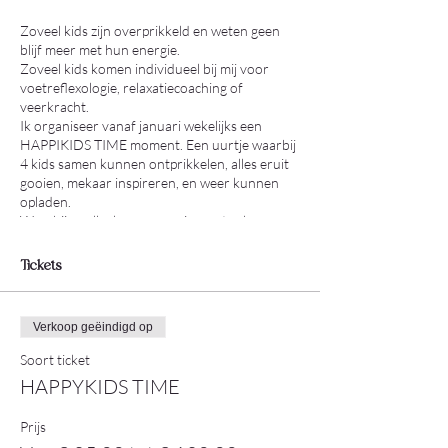
Zoveel kids zijn overprikkeld en weten geen
blijf meer met hun energie.
Zoveel kids komen individueel bij mij voor
voetreflexologie, relaxatiecoaching of
veerkracht.
Ik organiseer vanaf januari wekelijks een
HAPPIKIDS TIME moment. Een uurtje waarbij
4 kids samen kunnen ontprikkelen, alles eruit
gooien, mekaar inspireren, en weer kunnen
opladen.
Waarbij ze elke keer weer nieuwe tools
aangereikt krijgen voor dagelijks gebruik zoals
ademreisjes, movement therapy (van yoga,
Tickets
flow, lichaamsgewaarding, tot dans), sounds,
klanken, polyvagale tools, braingym enz.
Mijn missie is bij te dragen aan een mooiere
Verkoop geëindigd op
wereld, waarbij ieder precies mag zijn zoals hij /
zij is. Waarbij ieder ook zijn stress- en
Soort ticket
emotiesysteem zelf weer kan reguleren om zo
HAPPYKIDS TIME
gelukkiger in het leven te staan.
Prijs
Kids die intekenen voor 6 keer, betalen 120