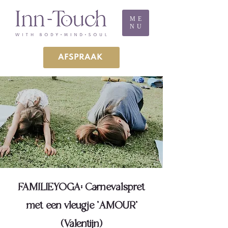
ME
NU
AFSPRAAK
FAMILIEYOGA: Carnevalspret
met een vleugje 'AMOUR'
(Valentijn)