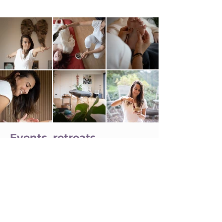
Events, retreats,
workshops en zoveel
meer.
Het beste van Inn-Touch elke maand
in je mailbox.
Schrijf je in voor de Inn-Touch
nieuwsbrief.