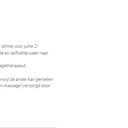
 qtime voor jullie 2!
de en zelfliefde weer naar
sagetherapeut.
rwijl de ander kan genieten
een massage (verzorgd door
flex of craniotherapie
ekje op de achtergrond.