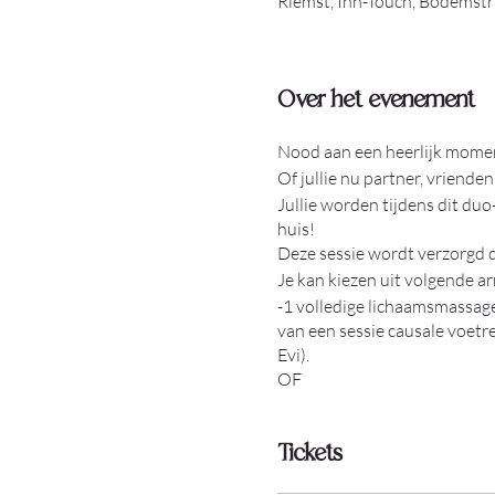
Riemst, Inn-Touch, Bodemst
Over het evenement
Nood aan een heerlijk moment
Of jullie nu partner, vrienden
Jullie worden tijdens dit duo
huis!
Deze sessie wordt verzorgd d
Je kan kiezen uit volgende 
-1 volledige lichaamsmassage
van een sessie causale voetr
Evi).
OF
-elke persoon krijgt een half
(gezicht en schedel).
Tickets
Je kan dit bij aanvang van de
De sessie gaat in de knusse