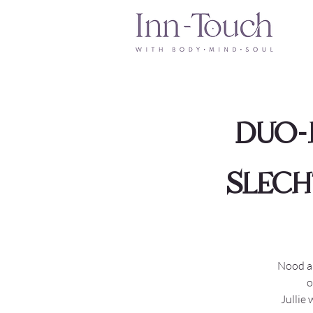
DUO-
SLECH
Nood aa
o
Jullie