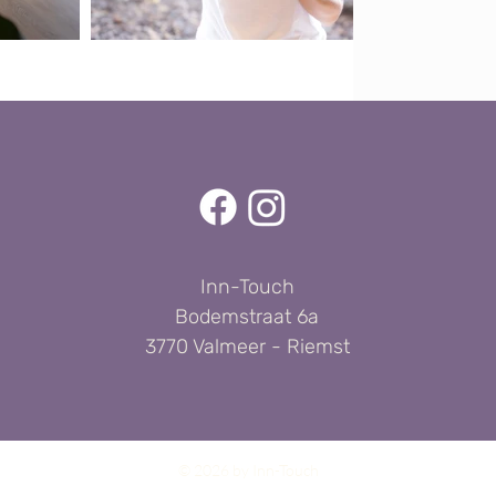
Inn-Touch
Bodemstraat 6a
3770 Valmeer - Riemst
© 2026 by Inn-Touch