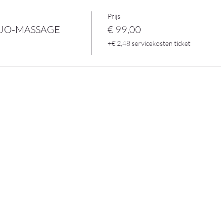
tegen te zeggen!
Prijs
 deze promostuntactie kunnen genieten met Valentijn!
DUO-MASSAGE
€ 99,00
+€ 2,48 servicekosten ticket