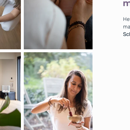
m
He
ma
Sch