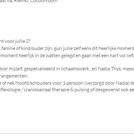
raat 6a, Riemst, Cocoonroom
 voor jullie 2?
, familie of kind/ouder zijn: gun jullie zelf eens dit heerlijke moment
-moment heerlijk in de watten gelegd en gaan met een hart vol lief
oor mijzelf, gespecialiseerd in lichaamswerk, en Nadia Thys, mas
arrangementen:
 of nek/hoofd/schouders voor 1 persoon (verzorgd door Nadia) te
eflexologie / craniosacraal therapie & pulsing of desgewenst ook 
 uur massage (rug/nek/schouder) en daarna een korte sessie voetre
 sessie doorgeven.
 COCOON room door in Riemst, met candlelights en een zacht muzi