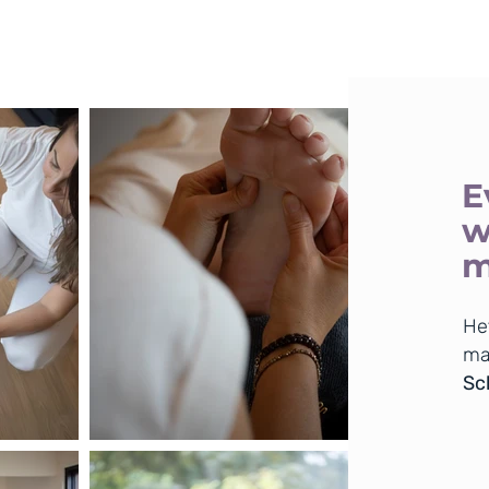
E
w
m
He
ma
Sch