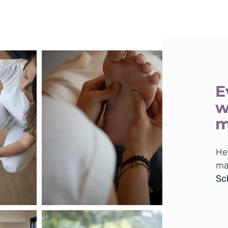
E
w
m
He
ma
Sch