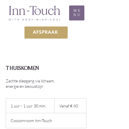
ME
NU
AFSPRAAK
THUISKOMEN
Zachte diepgang via lichaam,
energie en bewustzijn
Vanaf
80
1 uur - 1 uur 30 min.
1
Vanaf € 80
euro
u
u
Cocoonroom Inn-Touch
-
1