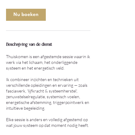
u
u
Nu boeken
3
0
m
i
n
Beschrijving van de dienst
.
Thuiskomen is een afgestemde sessie waarin ik
werk via het lichaam, het onderliggende
systeem en het energetisch veld.
Ik combineer inzichten en technieken uit
verschillende opleidingen en ervaring — zoals
fasciawerk, 'lijfkracht & systeemherstel',
zenuwstelselregulatie, systemisch voelen,
energetische afstemming, triggerpointwerk en
intuïtieve begeleiding.
Elke sessie is anders en volledig afgestemd op
wat jouw systeem op dat moment nodig heeft.