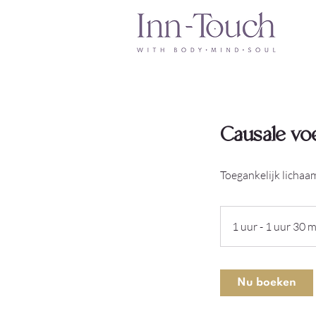
Causale voe
Toegankelijk lichaa
1 uur - 1 uur 30 m
Nu boeken