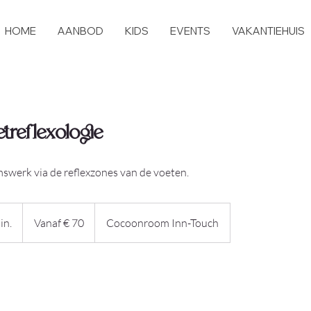
HOME
AANBOD
KIDS
EVENTS
VAKANTIEHUIS
treflexologie
mswerk via de reflexzones van de voeten.
Vanaf
70
in.
1
Vanaf € 70
Cocoonroom Inn-Touch
euro
u
u
-
1
u