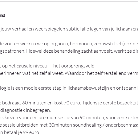
u
3
nst
0
m
jouw verhaal en weerspiegelen subtiel alle lagen van je lichaam en 
i
n
de voeten werken we op organen, hormonen, zenuwstelsel (ook ne
.
spatronen. Hoewel deze behandeling zacht aanvoelt, werkt ze die
t op het causale niveau — het oorsprongsveld —
 herinneren wat het zelf al weet. Waardoor het zelfherstellend ve
logie is een mooie eerste stap in lichaamsbewustzijn en ontspanni
bedraagt 60 minuten en kost 70 euro. Tijdens je eerste bezoek zit 
tdiagnostiek inbegrepen.
s kiezen voor een premiumsessie van 90 minuten, voor een kortere
 je sessie uitbreiden met 30minuten soundhealing / onderbeenmas
 betaal je 99 euro.