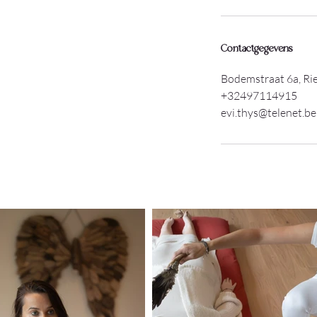
Contactgegevens
Bodemstraat 6a, Ri
+32497114915
evi.thys@telenet.be