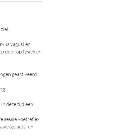
ziel.
rvus vagus) en
p door op fysiek en
rmogen geactiveerd
ng.
in deze tijd een
 sessie voetreflex
sage/gelaats- en