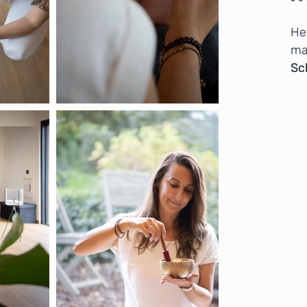
He
ma
Sch