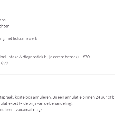
ans
achten
ing met lichaamswerk
ncl. intake & diagnostiek bij je eerste bezoek) – €70
fspraak: kosteloos annuleren. Bij een annulatie binnen 24 uur of b
latiekost (= de prijs van de behandeling).
nnuleren (voicemail mag).