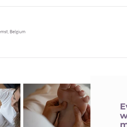
emst, Belgium
E
w
m