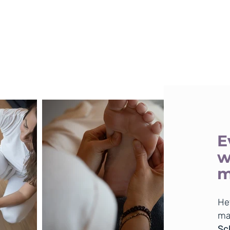
E
w
m
He
ma
Sch