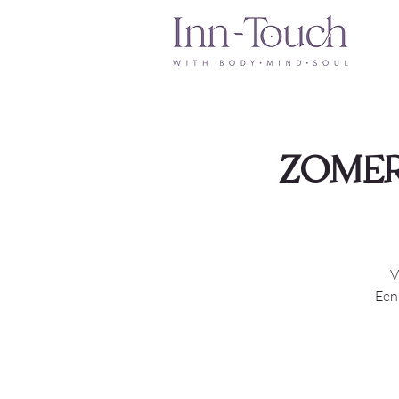
ZOMERB
V
Een