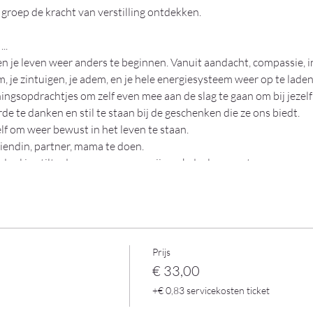
groep de kracht van verstilling ontdekken.
..
 je leven weer anders te beginnen. Vanuit aandacht, compassie, in
 je zintuigen, je adem, en je hele energiesysteem weer op te laden
ingsopdrachtjes om zelf even mee aan de slag te gaan om bij jezelf
e te danken en stil te staan bij de geschenken die ze ons biedt.
lf om weer bewust in het leven te staan.
iendin, partner, mama te doen.
d zal in stilte doorgaan, maar er zijn ook deelmomenten.
Prijs
€ 33,00
+€ 0,83 servicekosten ticket