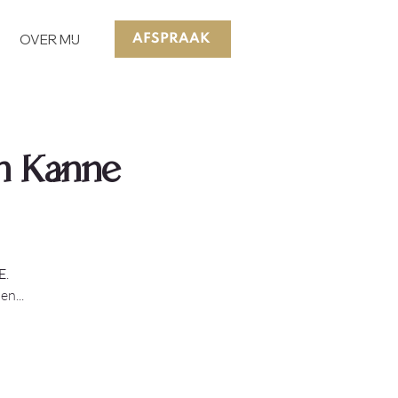
OVER MIJ
AFSPRAAK
n Kanne
E.
n...