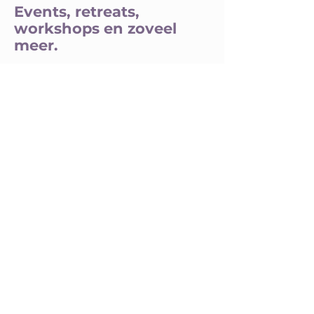
Events, retreats,
workshops en zoveel
meer.
Het beste van Inn-Touch elke maand
in je mailbox.
Schrijf je in voor de Inn-Touch
nieuwsbrief.
Voornaam
E-mailadres
Inschrijven nieuwsbrief