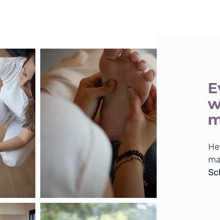
E
w
m
He
ma
Sch